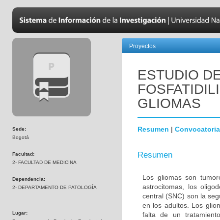
Proyectos
ESTUDIO DE
FOSFATIDIL
GLIOMAS
Resumen
|
Convocatoria
Sede:
Bogotá
Resumen
Facultad:
2- FACULTAD DE MEDICINA
Los gliomas son tumore
Dependencia:
astrocitomas, los olig
2- DEPARTAMENTO DE PATOLOGÍA
central (SNC) son la s
en los adultos. Los gli
Lugar:
falta de un tratamien