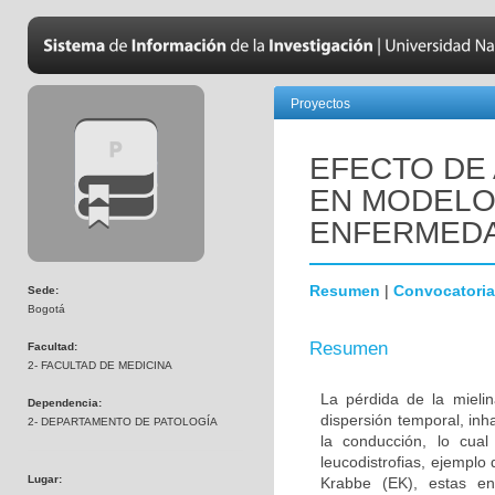
Proyectos
EFECTO DE 
EN MODELOS
ENFERMEDA
Resumen
|
Convocatoria
Sede:
Bogotá
Resumen
Facultad:
2- FACULTAD DE MEDICINA
La pérdida de la mielin
Dependencia:
dispersión temporal, inh
2- DEPARTAMENTO DE PATOLOGÍA
la conducción, lo cua
leucodistrofias, ejemplo
Lugar:
Krabbe (EK), estas en