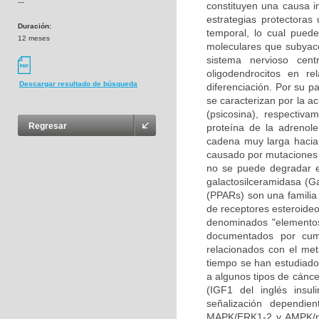
---
constituyen una causa i
estrategias protectoras
Duración:
temporal, lo cual pued
12 meses
moleculares que subyace
sistema nervioso cen
oligodendrocitos en re
Descargar resultado de búsqueda
diferenciación. Por su p
se caracterizan por la a
(psicosina), respectiv
Regresar
proteína de la adrenole
cadena muy larga hacia 
causado por mutaciones 
no se puede degradar en
galactosilceramidasa (Ga
(PPARs) son una familia 
de receptores esteroideo
denominados "elementos
documentados por cump
relacionados con el met
tiempo se han estudiado 
a algunos tipos de cáncer
(IGF1 del inglés insul
señalización dependie
MAPK/ERK1-2 y AMPK/mT