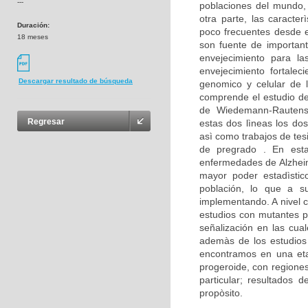
---
poblaciones del mundo,
otra parte, las caracte
Duración:
poco frecuentes desde e
18 meses
son fuente de important
envejecimiento para la
envejecimiento fortalec
Descargar resultado de búsqueda
genomico y celular de 
comprende el estudio d
de Wiedemann-Rautenst
Regresar
estas dos lìneas los dos
asì como trabajos de tes
de pregrado . En est
enfermedades de Alzheim
mayor poder estadìstico
población, lo que a su
implementando. A nivel c
estudios con mutantes p
señalización en las cua
ademàs de los estudios 
encontramos en una eta
progeroide, con regione
particular; resultados
propòsito.