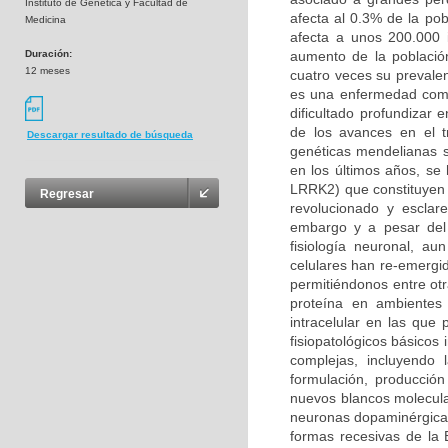
Instituto de Genética y Facultad de
afecta al 0.3% de la po
Medicina
afecta a unos 200.000 
Duración:
aumento de la població
12 meses
cuatro veces su prevalen
es una enfermedad compl
dificultado profundizar
de los avances en el t
Descargar resultado de búsqueda
genéticas mendelianas s
en los últimos años, se
LRRK2) que constituyen 
Regresar
revolucionado y esclar
embargo y a pesar del 
fisiología neuronal, a
celulares han re-emergi
permitiéndonos entre otr
proteína en ambientes 
intracelular en las qu
fisiopatológicos básicos
complejas, incluyendo
formulación, producción
nuevos blancos molecula
neuronas dopaminérgicas
formas recesivas de la 