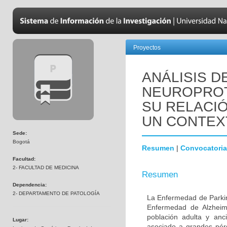
Proyectos
ANÁLISIS D
NEUROPROT
SU RELACIÓ
UN CONTEX
Sede:
Bogotá
Resumen
|
Convocatoria
Facultad:
2- FACULTAD DE MEDICINA
Resumen
Dependencia:
2- DEPARTAMENTO DE PATOLOGÍA
La Enfermedad de Parki
Enfermedad de Alzheime
población adulta y anc
Lugar:
asociado a grandes pér