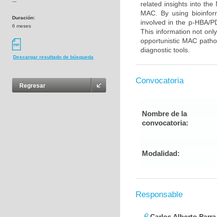
---
related insights into t
MAC. By using bioinfor
Duración:
involved in the p-HBA/P
6 meses
This information not onl
opportunistic MAC pathog
diagnostic tools.
Descargar resultado de búsqueda
Convocatoria
Regresar
Nombre de la
convocatoria:
Modalidad:
Responsable
Carlos Alberto Parr