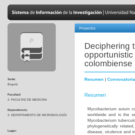
Proyectos
Deciphering t
opportunisti
colombiense
Resumen
|
Convocatoria
Sede:
Bogotá
Resumen
Facultad:
2- FACULTAD DE MEDICINA
Mycobacterium avium co
Dependencia:
worldwide and is the s
2- DEPARTAMENTO DE MICROBIOLOGÍA
Mycobacterium tuberculo
phylogenetically relate
Lugar:
disease, virulence and 