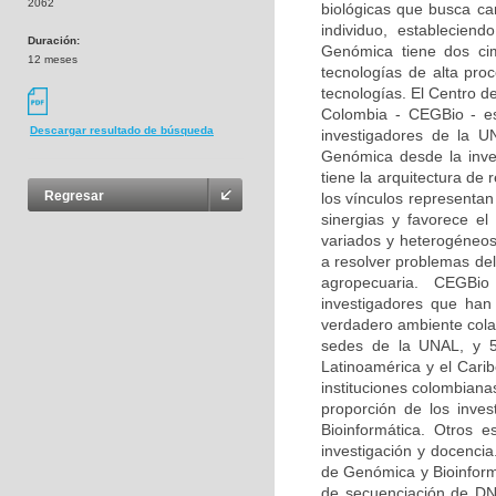
2062
biológicas que busca car
individuo, estableciend
Duración:
Genómica tiene dos ci
12 meses
tecnologías de alta pro
tecnologías. El Centro d
Colombia - CEGBio - es 
Descargar resultado de búsqueda
investigadores de la U
Genómica desde la inves
tiene la arquitectura de
Regresar
los vínculos representan
sinergias y favorece e
variados y heterogéneos
a resolver problemas del
agropecuaria. CEGBio 
investigadores que ha
verdadero ambiente cola
sedes de la UNAL, y 53
Latinoamérica y el Cari
instituciones colombiana
proporción de los inve
Bioinformática. Otros 
investigación y docencia
de Genómica y Bioinform
de secuenciación de DNA