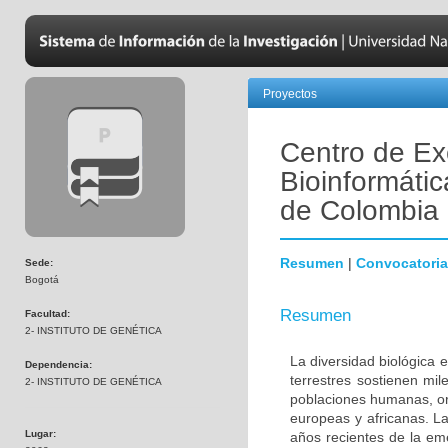
Proyectos
Centro de Ex
Bioinformátic
de Colombia
Resumen
|
Convocatoria
Sede:
Bogotá
Resumen
Facultad:
2- INSTITUTO DE GENÉTICA
La diversidad biológica 
Dependencia:
terrestres sostienen mi
2- INSTITUTO DE GENÉTICA
poblaciones humanas, ori
europeas y africanas. La
Lugar:
años recientes de la em