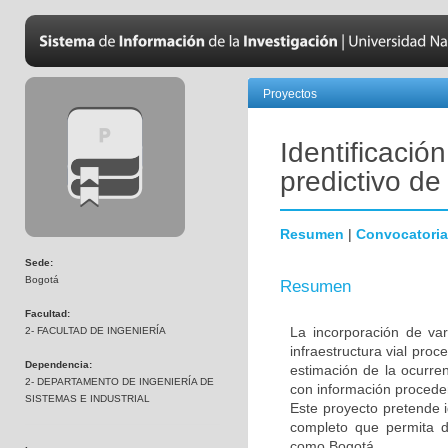
Proyectos
Identificació
predictivo de
Resumen
|
Convocatoria
Sede:
Bogotá
Resumen
Facultad:
La incorporación de va
2- FACULTAD DE INGENIERÍA
infraestructura vial pro
Dependencia:
estimación de la ocurre
2- DEPARTAMENTO DE INGENIERÍA DE
con información proceden
SISTEMAS E INDUSTRIAL
Este proyecto pretende i
completo que permita d
como Bogotá.