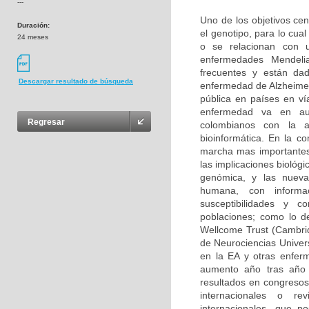
---
Uno de los objetivos cen
Duración:
el genotipo, para lo cu
24 meses
o se relacionan con u
enfermedades Mendeli
frecuentes y están da
Descargar resultado de búsqueda
enfermedad de Alzheimer
pública en países en ví
enfermedad va en aum
Regresar
colombianos con la 
bioinformática. En la c
marcha mas importantes
las implicaciones biológ
genómica, y las nuevas
humana, con informa
susceptibilidades y 
poblaciones; como lo d
Wellcome Trust (Cambri
de Neurociencias Univer
en la EA y otras enfer
aumento año tras año 
resultados en congresos 
internacionales o rev
internacionales, que p