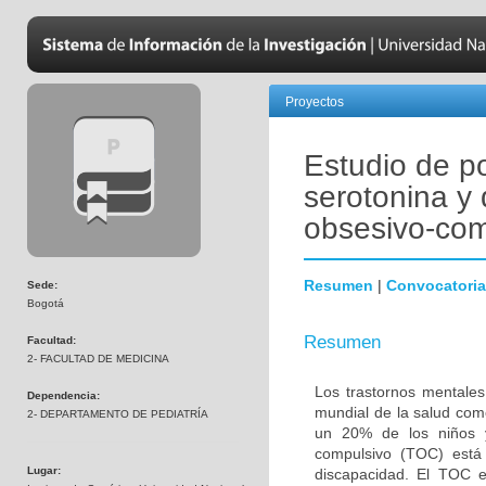
Proyectos
Estudio de p
serotonina y 
obsesivo-com
Resumen
|
Convocatoria
Sede:
Bogotá
Resumen
Facultad:
2- FACULTAD DE MEDICINA
Los trastornos mentales
Dependencia:
mundial de la salud com
2- DEPARTAMENTO DE PEDIATRÍA
un 20% de los niños y
compulsivo (TOC) está 
Lugar:
discapacidad. El TOC 