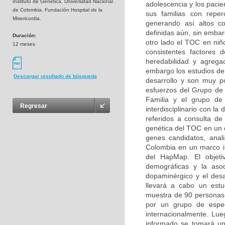
Instituto de Genética. Universidad Nacional
adolescencia y los pacie
de Colombia. Fundación Hospital de la
sus familias con reperc
Misericordia.
generando así altos co
definidas aún, sin embar
Duración:
otro lado el TOC en niñ
12 meses
consistentes factores d
heredabilidad y agregac
embargo los estudios de 
Descargar resultado de búsqueda
desarrollo y son muy p
esfuerzos del Grupo de 
Familia y el grupo de 
Regresar
interdisciplinario con la
referidos a consulta de 
genética del TOC en un c
genes candidatos, anal
Colombia en un marco ini
del HapMap. El objetiv
demográficas y la asoc
dopaminérgico y el desa
llevará a cabo un estu
muestra de 90 personas (
por un grupo de especi
internacionalmente. Lue
informado se tomará un