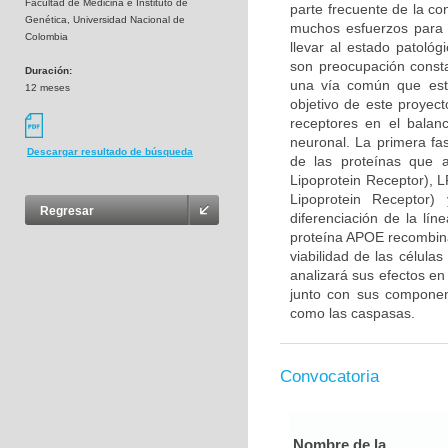
Facultad de Medicina e Instituto de
parte frecuente de la co
Genética, Universidad Nacional de
muchos esfuerzos para 
Colombia
llevar al estado patológ
son preocupación consta
Duración:
una vía común que esta
12 meses
objetivo de este proyec
receptores en el balan
neuronal. La primera fa
Descargar resultado de búsqueda
de las proteínas que 
Lipoprotein Receptor), 
Lipoprotein Receptor
Regresar
diferenciación de la lín
proteína APOE recombina
viabilidad de las célula
analizará sus efectos en
junto con sus component
como las caspasas.
Convocatoria
Nombre de la