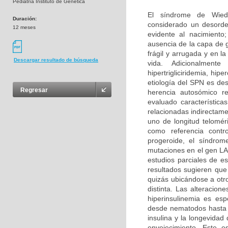
Pediatría Instituto de Genética
El síndrome de Wied
Duración:
considerado un desorde
12 meses
evidente al nacimiento
ausencia de la capa de 
frágil y arrugada y en 
Descargar resultado de búsqueda
vida. Adicionalment
hipertrigliciridemia, hi
etiología del SPN es de
Regresar
herencia autosómico r
evaluado característic
relacionadas indirectame
uno de longitud telomé
como referencia contr
progeroide, el síndrom
mutaciones en el gen LA
estudios parciales de e
resultados sugieren que
quizás ubicándose a otr
distinta. Las alteracion
hiperinsulinemia es es
desde nematodos hasta r
insulina y la longevida
envejecimiento. Este es