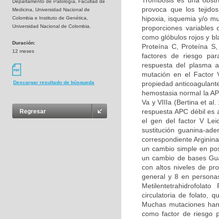
Trombosis es una obstru
Departamento de Patología, Facultad de
provoca que los tejidos
Medicina, Universidad Nacional de
hipoxia, isquemia y/o m
Colombia e Instituto de Genética,
Universidad Nacional de Colombia.
proporciones variables
como glóbulos rojos y bl
Duración:
Proteína C, Proteína S
12 meses
factores de riesgo par
respuesta del plasma a
mutación en el Factor 
propiedad anticoagulante
Descargar resultado de búsqueda
hemostasia normal la APC
Va y VIIIa (Bertina et al
respuesta APC débil es 
Regresar
el gen del factor V Le
sustitución guanina-ad
correspondiente Arginina
un cambio simple en pos
un cambio de bases Guan
con altos niveles de pr
general y 8 en persona
Metilentetrahidrofolat
circulatoria de folato,
Muchas mutaciones han 
como factor de riesgo p