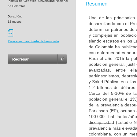
Instituo de Genética, Universidad Nacional
Resumen
de Colombia
Duración:
Una de las principales
12 meses
desarrollando con el Pr
determinar patrones de
y complejas en poblacio
siendo escasos en los L
Descargar resultado de búsqueda
de Colombia ha publicad
con enfermedades neuro
Para el año 2015 la po
Regresar
población general, justi
avanzadas, entre ell
parkinsonismos, depresió
y Salud Pública; en ello
1.2 billones de dólare
Cerca del 5-10% de la
población general el 1%
de la prevalencia desp
Parkinson (EP), ocupan 
100.000 habitantes/añ
discapacidad (Estudio 
prevalencia más elevada 
colombiana, con un mest