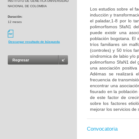
INSTITUTO DE GENETICA UNIVERSIDAD
NACIONAL DE COLOMBIA
Los estudios sobre el fa
inducción y transformaci
Duración:
el paladar,1-8 por lo ta
12 meses
polimorfismos SfaN1 de
puede existir una asoc
población bogotana. El 
Descargar resultado de búsqueda
tríos familiares sin ma
(controles) y 50 tríos f
síndromica de labio y/o p
Regresar
polimorfismo SfaN1 del g
una asociación positiva
Adémas se realizará el
frecuencia de transmisió
encontrar una asociación
fisurado en la població
de este factor de crec
sobre los factores etio
mejorar los servicios de 
Convocatoria