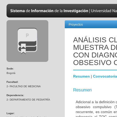
Proyectos
ANÁLISIS C
MUESTRA D
CON DIAGN
OBSESIVO 
Sede:
Bogotá
Resumen
|
Convocatoria
Facultad:
2- FACULTAD DE MEDICINA
Resumen
Dependencia:
2- DEPARTAMENTO DE PEDIATRÍA
Adicional a la definición
obsesivo compulsivo 
recurrente, es común en
Lugar:
referencia al TOC comi