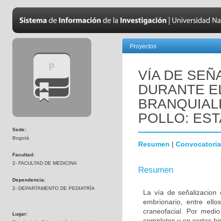
Proyectos
VÍA DE SEÑ
DURANTE E
BRANQUIAL
POLLO: EST
Sede:
Bogotá
Resumen
|
Convocatoria
Facultad:
2- FACULTAD DE MEDICINA
Resumen
Dependencia:
2- DEPARTAMENTO DE PEDIATRÍA
La vía de señalizacion 
embrionario, entre ello
craneofacial. Por medio
Lugar:
completos y en cortes hi