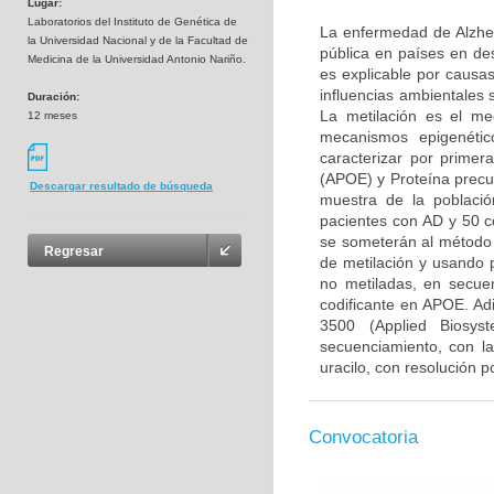
Lugar:
Laboratorios del Instituto de Genética de
La enfermedad de Alzhei
la Universidad Nacional y de la Facultad de
pública en países en de
Medicina de la Universidad Antonio Nariño.
es explicable por causa
influencias ambientales
Duración:
La metilación es el me
12 meses
mecanismos epigenétic
caracterizar por primer
(APOE) y Proteína precu
Descargar resultado de búsqueda
muestra de la poblaci
pacientes con AD y 50 c
se someterán al método 
Regresar
de metilación y usando p
no metiladas, en secu
codificante en APOE. Ad
3500 (Applied Biosys
secuenciamiento, con la
uracilo, con resolución p
Convocatoria