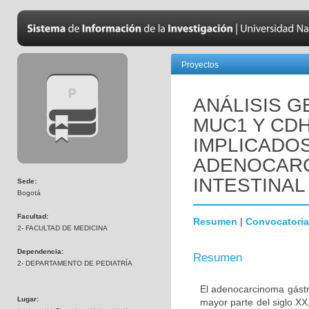
Proyectos
ANÁLISIS 
MUC1 Y CD
IMPLICADOS
ADENOCARC
INTESTINAL
Sede:
Bogotá
Facultad:
Resumen
|
Convocatoria
2- FACULTAD DE MEDICINA
Dependencia:
Resumen
2- DEPARTAMENTO DE PEDIATRÍA
El adenocarcinoma gástri
Lugar:
mayor parte del siglo X