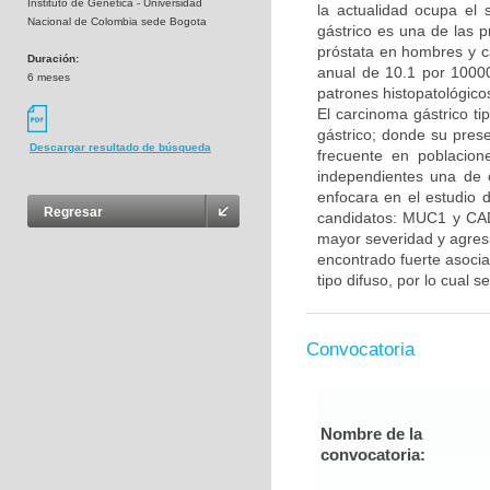
Instituto de Genetica - Universidad
la actualidad ocupa el
Nacional de Colombia sede Bogota
gástrico es una de las 
próstata en hombres y c
Duración:
anual de 10.1 por 10000
6 meses
patrones histopatológicos,
El carcinoma gástrico ti
gástrico; donde su prese
Descargar resultado de búsqueda
frecuente en poblacion
independientes una de o
enfocara en el estudio d
Regresar
candidatos: MUC1 y CA
mayor severidad y agres
encontrado fuerte asocia
tipo difuso, por lo cual s
Convocatoria
Nombre de la
convocatoria: