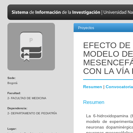
Proyectos
EFECTO DE 
MODELO DE
MESENCEFÁ
CON LA VÍA 
Sede:
Bogotá
Resumen
|
Convocatoria
Facultad:
2- FACULTAD DE MEDICINA
Resumen
Dependencia:
2- DEPARTAMENTO DE PEDIATRÍA
La 6-hidroxidopamina 
modelo de experimenta
neuronas dopaminérgica
Lugar:
neuronas mesencéfalicas