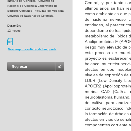
Instituto de Genética - Universidad
Central, y por tanto so
Nacional de Colombia Laboratorio de
últimos años se han rea
Equipos Comunes - Facultad de Medicina -
como ambientales que pue
Universidad Nacional de Colombia
del sistema nervioso 
entidades, al parecer c
Duración:
dependiente de los lípid
12 meses
metabolismo de lípidos d
Apolipoproteina E (APOE
riesgo muy elevado de pa
Descargar resultado de búsqueda
este proceso de muerte
proyecto es esclarecer 
balance muerte/supervi
Regresar
efectos en dos modelos
niveles de expresión de 
LDLR (Low Density Lipo
APOER2 (Apolipoprotein 
murina CAD (Cath.a d
neuroblastoma humano. 
de cultivo para analiz
contexto neurotóxico ind
la formación de árboles 
efectos en vías de señal
componentes corriente a