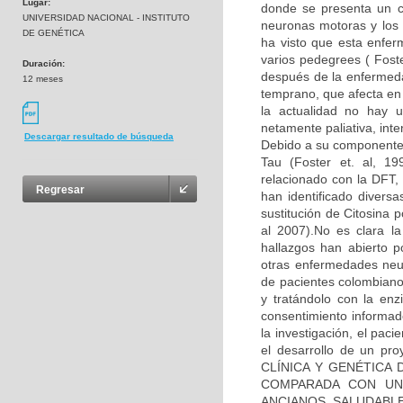
Lugar:
donde se presenta un co
UNIVERSIDAD NACIONAL - INSTITUTO
neuronas motoras y los 
DE GENÉTICA
ha visto que esta enfe
varios pedegrees ( Fos
Duración:
después de la enfermeda
12 meses
temprano, que afecta en
la actualidad no hay u
netamente paliativa, int
Descargar resultado de búsqueda
Debido a su componente 
Tau (Foster et. al, 1
relacionado con la DFT, 
Regresar
han identificado diver
sustitución de Citosina 
al 2007).No es clara l
hallazgos han abierto p
otras enfermedades neu
de pacientes colombiano
y tratándolo con la enz
consentimiento informad
la investigación, el pac
el desarrollo de un pr
CLÍNICA Y GENÉTICA
COMPARADA CON UN
ANCIANOS SALUDABLES”,