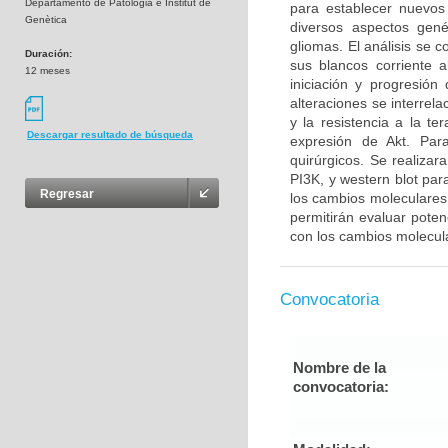
Departamento de Patologia e Institut de
para establecer nuevos
Genètica
diversos aspectos gené
gliomas. El análisis se 
Duración:
sus blancos corriente 
12 meses
iniciación y progresió
alteraciones se interrel
y la resistencia a la t
Descargar resultado de búsqueda
expresión de Akt. Para
quirúrgicos. Se realiza
PI3K, y western blot par
Regresar
los cambios moleculares 
permitirán evaluar poten
con los cambios molecul
Convocatoria
Nombre de la
convocatoria: