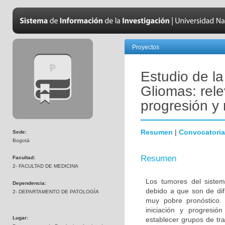
Proyectos
Estudio de l
Gliomas: rele
progresión y 
Resumen
|
Convocatoria
Sede:
Bogotá
Resumen
Facultad:
2- FACULTAD DE MEDICINA
Los tumores del sistem
Dependencia:
debido a que son de difí
2- DEPARTAMENTO DE PATOLOGÍA
muy pobre pronóstico. 
iniciación y progresió
Lugar:
establecer grupos de tra