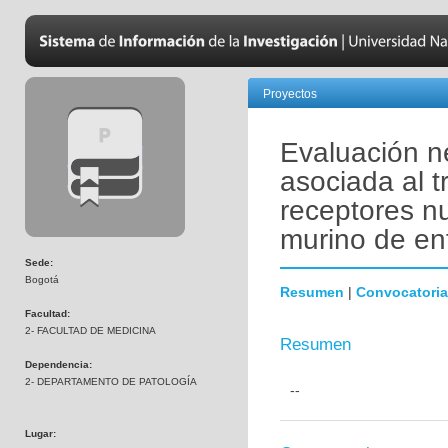
Proyectos
Evaluación n
asociada al 
receptores n
murino de en
Sede:
Bogotá
Resumen
|
Convocatoria
Facultad:
2- FACULTAD DE MEDICINA
Resumen
Dependencia:
2- DEPARTAMENTO DE PATOLOGÍA
--
Lugar: