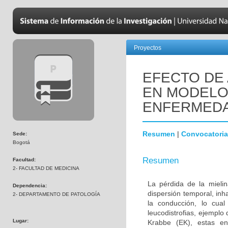
Proyectos
EFECTO DE 
EN MODELOS
ENFERMEDA
Resumen
|
Convocatoria
Sede:
Bogotá
Resumen
Facultad:
2- FACULTAD DE MEDICINA
La pérdida de la mielin
Dependencia:
dispersión temporal, inh
2- DEPARTAMENTO DE PATOLOGÍA
la conducción, lo cua
leucodistrofias, ejemplo
Lugar:
Krabbe (EK), estas en