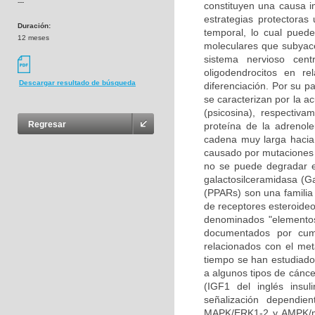
---
constituyen una causa i
estrategias protectoras
Duración:
temporal, lo cual pued
12 meses
moleculares que subyace
sistema nervioso cen
oligodendrocitos en re
Descargar resultado de búsqueda
diferenciación. Por su p
se caracterizan por la a
(psicosina), respectiv
Regresar
proteína de la adrenole
cadena muy larga hacia 
causado por mutaciones 
no se puede degradar en
galactosilceramidasa (Ga
(PPARs) son una familia 
de receptores esteroideo
denominados "elementos
documentados por cump
relacionados con el met
tiempo se han estudiado 
a algunos tipos de cáncer
(IGF1 del inglés insul
señalización dependie
MAPK/ERK1-2 y AMPK/mT