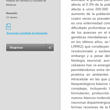
Instituto de Genética y Facultad de
afecta al 0.3% de la po
Medicina
afecta a unos 200.000 
Duración:
aumento de la població
12 meses
cuatro veces su prevalen
es una enfermedad compl
dificultado profundizar
de los avances en el t
Descargar resultado de búsqueda
genéticas mendelianas s
en los últimos años, se
LRRK2) que constituyen 
Regresar
revolucionado y esclar
embargo y a pesar del 
fisiología neuronal, a
celulares han re-emergi
permitiéndonos entre otr
proteína en ambientes 
intracelular en las qu
fisiopatológicos básicos
complejas, incluyendo
formulación, producción
nuevos blancos molecula
neuronas dopaminérgicas
formas recesivas de la 