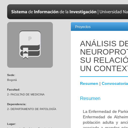
Proyectos
ANÁLISIS D
NEUROPROT
SU RELACIÓ
UN CONTEX
Sede:
Bogotá
Resumen
|
Convocatoria
Facultad:
2- FACULTAD DE MEDICINA
Resumen
Dependencia:
2- DEPARTAMENTO DE PATOLOGÍA
La Enfermedad de Parki
Enfermedad de Alzheime
población adulta y anc
Lugar:
asociado a grandes pér