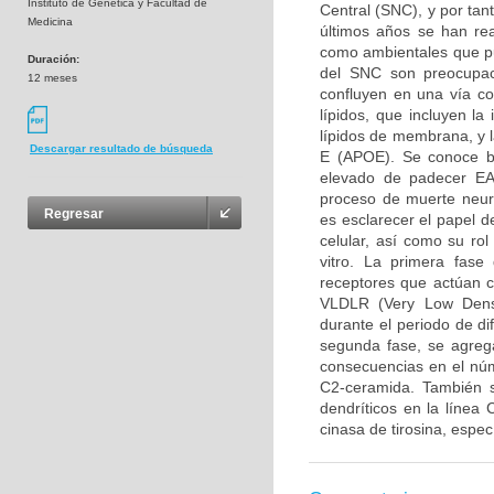
Instituto de Genetica y Facultad de
Central (SNC), y por tan
Medicina
últimos años se han rea
como ambientales que pue
Duración:
del SNC son preocupaci
12 meses
confluyen en una vía c
lípidos, que incluyen l
lípidos de membrana, y l
Descargar resultado de búsqueda
E (APOE). Se conoce b
elevado de padecer EA,
proceso de muerte neuro
Regresar
es esclarecer el papel 
celular, así como su ro
vitro. La primera fase
receptores que actúan 
VLDLR (Very Low Densi
durante el periodo de di
segunda fase, se agreg
consecuencias en el núm
C2-ceramida. También s
dendríticos en la línea
cinasa de tirosina, espe