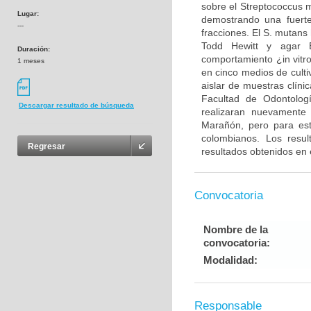
sobre el Streptococcus m
Lugar:
demostrando una fuerte
---
fracciones. El S. mutans
Todd Hewitt y agar B
Duración:
comportamiento ¿in vit
1 meses
en cinco medios de cultiv
aislar de muestras clíni
Facultad de Odontolog
Descargar resultado de búsqueda
realizaran nuevamente
Marañón, pero para est
colombianos. Los resul
Regresar
resultados obtenidos en 
Convocatoria
Nombre de la
convocatoria:
Modalidad:
Responsable