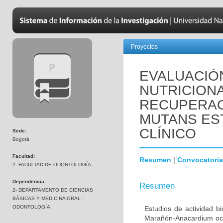
Proyectos
EVALUACIÓ
NUTRICIONA
RECUPERAC
MUTANS EST
CLÍNICO
Sede:
Bogotá
Facultad:
Resumen
|
Convocatoria
2- FACULTAD DE ODONTOLOGÍA
Dependencia:
Resumen
2- DEPARTAMENTO DE CIENCIAS
BÁSICAS Y MEDICINA ORAL -
ODONTOLOGÍA
Estudios de actividad b
Marañón-Anacardium occi