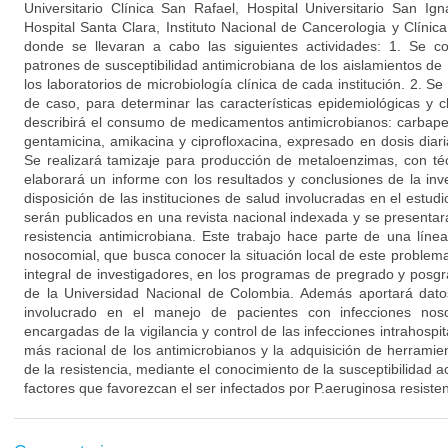
Universitario Clínica San Rafael, Hospital Universitario San Ign
Hospital Santa Clara, Instituto Nacional de Cancerologia y Clíni
donde se llevaran a cabo las siguientes actividades: 1. Se c
patrones de susceptibilidad antimicrobiana de los aislamientos de
los laboratorios de microbiología clínica de cada institución. 2. S
de caso, para determinar las características epidemiológicas y c
describirá el consumo de medicamentos antimicrobianos: carbape
gentamicina, amikacina y ciprofloxacina, expresado en dosis diar
Se realizará tamizaje para producción de metaloenzimas, con té
elaborará un informe con los resultados y conclusiones de la inv
disposición de las instituciones de salud involucradas en el estudi
serán publicados en una revista nacional indexada y se presenta
resistencia antimicrobiana. Este trabajo hace parte de una línea
nosocomial, que busca conocer la situación local de este problem
integral de investigadores, en los programas de pregrado y posgr
de la Universidad Nacional de Colombia. Además aportará dato
involucrado en el manejo de pacientes con infecciones nos
encargadas de la vigilancia y control de las infecciones intrahospit
más racional de los antimicrobianos y la adquisición de herrami
de la resistencia, mediante el conocimiento de la susceptibilidad a
factores que favorezcan el ser infectados por P.aeruginosa resist