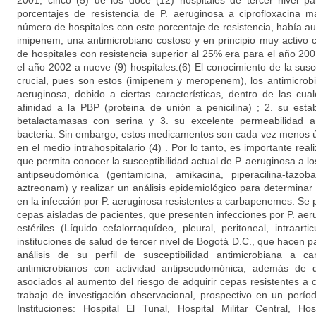
2001, cinco (5) de los doce (12) hospitales de tercer nivel p
porcentajes de resistencia de P. aeruginosa a ciprofloxacina 
número de hospitales con este porcentaje de resistencia, había a
imipenem, una antimicrobiano costoso y en principio muy activo c
de hospitales con resistencia superior al 25% era para el año 2
el año 2002 a nueve (9) hospitales.(6) El conocimiento de la sus
crucial, pues son estos (imipenem y meropenem), los antimicrob
aeruginosa, debido a ciertas características, dentro de las cu
afinidad a la PBP (proteina de unión a penicilina) ; 2. su esta
betalactamasas con serina y 3. su excelente permeabilidad 
bacteria. Sin embargo, estos medicamentos son cada vez menos út
en el medio intrahospitalario (4) . Por lo tanto, es importante real
que permita conocer la susceptibilidad actual de P. aeruginosa a lo
antipseudomónica (gentamicina, amikacina, piperacilina-tazob
aztreonam) y realizar un análisis epidemiológico para determinar
en la infección por P. aeruginosa resistentes a carbapenemes. Se 
cepas aisladas de pacientes, que presenten infecciones por P. ae
estériles (Líquido cefalorraquídeo, pleural, peritoneal, intraar
instituciones de salud de tercer nivel de Bogotá D.C., que hacen
análisis de su perfil de susceptibilidad antimicrobiana a
antimicrobianos con actividad antipseudomónica, además de d
asociados al aumento del riesgo de adquirir cepas resistentes a
trabajo de investigación observacional, prospectivo en un perío
Instituciones: Hospital El Tunal, Hospital Militar Central, Ho