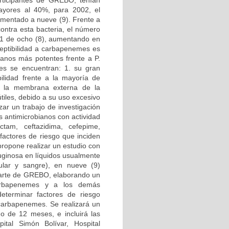
articipantes de GREBO, tenían
mayores al 40%, para 2002, el
umentado a nueve (9). Frente a
ontra esta bacteria, el número
001 de ocho (8), aumentando en
ceptibilidad a carbapenemes es
ianos más potentes frente a P.
ales se encuentran: 1. su gran
bilidad frente a la mayoría de
a la membrana externa de la
iles, debido a su uso excesivo
izar un trabajo de investigación
s antimicrobianos con actividad
actam, ceftazidima, cefepime,
 factores de riesgo que inciden
propone realizar un estudio con
ruginosa en líquidos usualmente
ticular y sangre), en nueve (9)
 parte de GREBO, elaborando un
 carbapenemes y a los demás
eterminar factores de riesgo
 carbapenemes. Se realizará un
do de 12 meses, e incluirá las
spital Simón Bolívar, Hospital