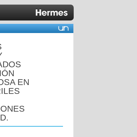
S
Y
ADOS
IÓN
OSA EN
ILES
IONES
D.