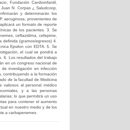
acio, Fundación Cardioinfantil,
ca Juan N. Corpas ¿ Saludcoop,
onfirmarán y determinarán los
 P. aeruginosa, provenientes de
e aplicará un formato de reporte
línicas de los pacientes. 3. Se
nemes, ceftazidima, cefepime,
ia definida (gramos/egresos) 4.
cnica Epsilon con EDTA. 5. Se
estigación, el cual se pondrá a
o. 6. Los resultados del trabajo
rán en un congreso nacional de
 de investigación en infección
a, contribuyendo a la formación
ado de la facultad de Medicina
s valiosos al personal médico
ocomiales, y a las personas
alarias; lo que permitirá un uso
entas para contener el aumento
ctual en nuestro medio y de los
ente a carbapenemes.