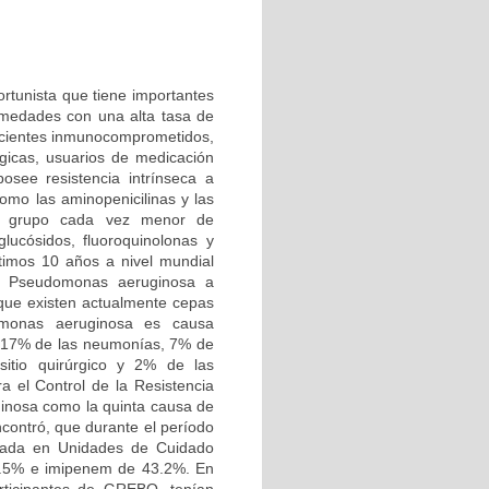
tunista que tiene importantes
ermedades con una alta tasa de
 pacientes inmunocomprometidos,
icas, usuarios de medicación
osee resistencia intrínseca a
como las aminopenicilinas y las
un grupo cada vez menor de
lucósidos, fluoroquinolonas y
ltimos 10 años a nivel mundial
e Pseudomonas aeruginosa a
 que existen actualmente cepas
domonas aeruginosa es causa
ca 17% de las neumonías, 7% de
sitio quirúrgico y 2% de las
a el Control de la Resistencia
inosa como la quinta causa de
contró, que durante el período
islada en Unidades de Cuidado
58.5% e imipenem de 43.2%. En