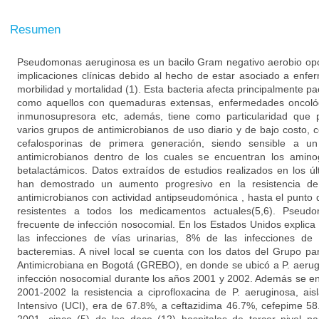
Resumen
Pseudomonas aeruginosa es un bacilo Gram negativo aerobio opor
implicaciones clínicas debido al hecho de estar asociado a enf
morbilidad y mortalidad (1). Esta bacteria afecta principalmente
como aquellos con quemaduras extensas, enfermedades oncológ
inmunosupresora etc, además, tiene como particularidad que p
varios grupos de antimicrobianos de uso diario y de bajo costo, 
cefalosporinas de primera generación, siendo sensible a 
antimicrobianos dentro de los cuales se encuentran los aminog
betalactámicos. Datos extraídos de estudios realizados en los ú
han demostrado un aumento progresivo en la resistencia d
antimicrobianos con actividad antipseudomónica , hasta el punto
resistentes a todos los medicamentos actuales(5,6). Pseu
frecuente de infección nosocomial. En los Estados Unidos expli
las infecciones de vías urinarias, 8% de las infecciones de 
bacteremias. A nivel local se cuenta con los datos del Grupo par
Antimicrobiana en Bogotá (GREBO), en donde se ubicó a P. aerug
infección nosocomial durante los años 2001 y 2002. Además se en
2001-2002 la resistencia a ciprofloxacina de P. aeruginosa, a
Intensivo (UCI), era de 67.8%, a ceftazidima 46.7%, cefepime 