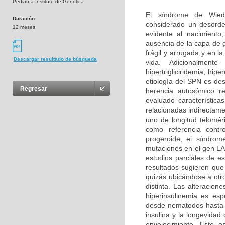
Pediatría Instituto de Genética
El síndrome de Wied
Duración:
considerado un desorde
12 meses
evidente al nacimiento
ausencia de la capa de 
frágil y arrugada y en 
Descargar resultado de búsqueda
vida. Adicionalment
hipertrigliciridemia, hi
etiología del SPN es de
Regresar
herencia autosómico r
evaluado característic
relacionadas indirectame
uno de longitud telomé
como referencia contr
progeroide, el síndrom
mutaciones en el gen LA
estudios parciales de e
resultados sugieren que
quizás ubicándose a otr
distinta. Las alteracion
hiperinsulinemia es es
desde nematodos hasta r
insulina y la longevida
envejecimiento. Este es