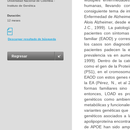
Múltiples enfermedades
Universidad Nacional de Colombia -
humanas, llevando co
Instituto de Genética
consiguiente tema de in
Duración:
Enfermedad de Alzheimer
12 meses
Alois Alzheimer, desde 
J.C., 1999). La patolog
pacientes con síntomas
familiar (EAOD) y corr
Descargar resultado de búsqueda
los casos son diagnost
pacientes padecen la 
prevalencia va en aume
Regresar
1999). Dentro de la ca
como el gen de la Prote
(PS1), en el cromosoma
EAOD con estos genes re
la EA (Pérez, N., et al
formas familiares sino
entonces, LOAD es pro
genéticos como ambien
metabólicas y funcionale
variantes genéticas que 
genéticos asociados a l
apolipoproteína encontr
de APOE han sido ampl