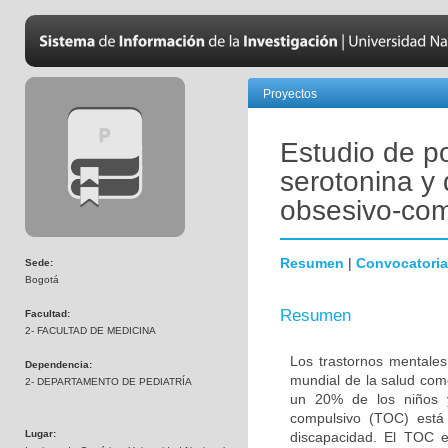
Proyectos
Estudio de p
serotonina y 
obsesivo-com
Resumen
|
Convocatoria
Sede:
Bogotá
Resumen
Facultad:
2- FACULTAD DE MEDICINA
Los trastornos mentales
Dependencia:
mundial de la salud com
2- DEPARTAMENTO DE PEDIATRÍA
un 20% de los niños y
compulsivo (TOC) está 
Lugar:
discapacidad. El TOC 