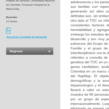
Instituto de Genética. Universidad Nacional
adolescencia y los pacie
de Colombia. Fundación Hospital de la
sus familias con reperc
Misericordia.
generando así altos co
definidas aún, sin embar
Duración:
otro lado el TOC en niñ
12 meses
consistentes factores d
heredabilidad y agregac
embargo los estudios de 
Descargar resultado de búsqueda
desarrollo y son muy p
esfuerzos del Grupo de 
Familia y el grupo de 
Regresar
interdisciplinario con la
referidos a consulta de 
genética del TOC en un c
genes candidatos, anal
Colombia en un marco ini
del HapMap. El objetiv
demográficas y la asoc
dopaminérgico y el desa
llevará a cabo un estu
muestra de 90 personas (
por un grupo de especi
internacionalmente. Lue
informado se tomará un