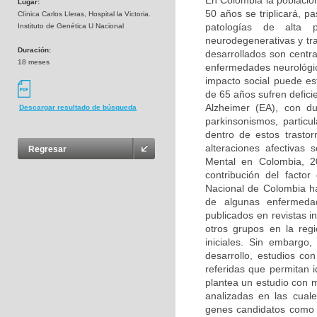
En Colombia la població
Lugar:
50 años se triplicará, p
Clínica Carlos Lleras, Hospital la Victoria.
patologías de alta 
Instituto de Genética U Nacional
neurodegenerativas y tr
Duración:
desarrollados son centra
18 meses
enfermedades neurológica
impacto social puede e
de 65 años sufren defic
Alzheimer (EA), con d
Descargar resultado de búsqueda
parkinsonismos, partic
dentro de estos trasto
alteraciones afectivas
Regresar
Mental en Colombia, 2
contribución del facto
Nacional de Colombia ha
de algunas enfermedad
publicados en revistas i
otros grupos en la reg
iniciales. Sin embargo
desarrollo, estudios co
referidas que permitan 
plantea un estudio con 
analizadas en las cual
genes candidatos como 