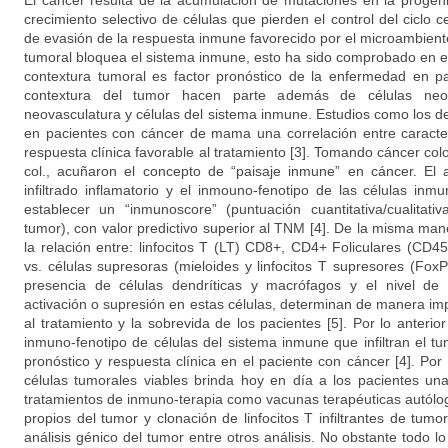
El cáncer resulta de la acumulación de mutaciones en la progeni
crecimiento selectivo de células que pierden el control del ciclo
de evasión de la respuesta inmune favorecido por el microambient
tumoral bloquea el sistema inmune, esto ha sido comprobado en 
contextura tumoral es factor pronóstico de la enfermedad en pa
contextura del tumor hacen parte además de células neopl
neovasculatura y células del sistema inmune. Estudios como los d
en pacientes con cáncer de mama una correlación entre caracterís
respuesta clínica favorable al tratamiento [3]. Tomando cáncer co
col., acuñaron el concepto de “paisaje inmune” en cáncer. El a
infiltrado inflamatorio y el inmouno-fenotipo de las células inm
establecer un “inmunoscore” (puntuación cuantitativa/cualitati
tumor), con valor predictivo superior al TNM [4]. De la misma ma
la relación entre: linfocitos T (LT) CD8+, CD4+ Foliculares (CD
vs. células supresoras (mieloides y linfocitos T supresores (Fox
presencia de células dendríticas y macrófagos y el nivel d
activación o supresión en estas células, determinan de manera im
al tratamiento y la sobrevida de los pacientes [5]. Por lo anterior 
inmuno-fenotipo de células del sistema inmune que infiltran el t
pronóstico y respuesta clínica en el paciente con cáncer [4]. Por o
células tumorales viables brinda hoy en día a los pacientes un
tratamientos de inmuno-terapia como vacunas terapéuticas autólog
propios del tumor y clonación de linfocitos T infiltrantes de tumo
análisis génico del tumor entre otros análisis. No obstante todo lo