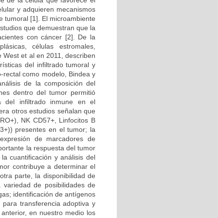
e de la célula que favorece el
 celular y adquieren mecanismos
e tumoral [1]. El microambiente
estudios que demuestran que la
cientes con cáncer [2]. De la
ásicas, células estromales,
e West et al en 2011, describen
ticas del infiltrado tumoral y
lo-rectal como modelo, Bindea y
nálisis de la composición del
unes dentro del tumor permitió
va del infiltrado inmune en el
nera otros estudios señalan que
45RO+), NK CD57+, Linfocitos B
P3+)) presentes en el tumor; la
e expresión de marcadores de
portante la respuesta del tumor
la cuantificación y análisis del
umor contribuye a determinar el
tra parte, la disponibilidad de
a variedad de posibilidades de
as; identificación de antígenos
r para transferencia adoptiva y
 anterior, en nuestro medio los