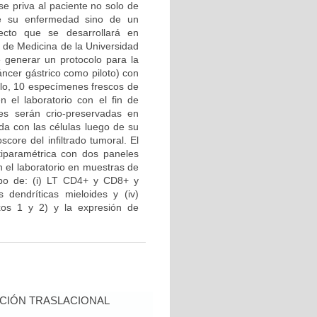
e priva al paciente no solo de
de su enfermedad sino de un
yecto que se desarrollará en
d de Medicina de la Universidad
e generar un protocolo para la
áncer gástrico como piloto) con
llo, 10 especímenes frescos de
 el laboratorio con el fin de
es serán crio-preservadas en
ada con las células luego de su
core del infiltrado tumoral. El
tiparamétrica con dos paneles
 el laboratorio en muestras de
tipo de: (i) LT CD4+ y CD8+ y
s dendríticas mieloides y (iv)
xos 1 y 2) y la expresión de
CIÓN TRASLACIONAL