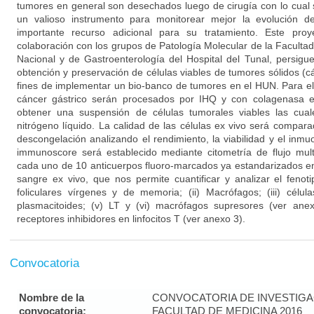
tumores en general son desechados luego de cirugía con lo cual s
un valioso instrumento para monitorear mejor la evolución 
importante recurso adicional para su tratamiento. Este pro
colaboración con los grupos de Patología Molecular de la Faculta
Nacional y de Gastroenterología del Hospital del Tunal, persigu
obtención y preservación de células viables de tumores sólidos (c
fines de implementar un bio-banco de tumores en el HUN. Para e
cáncer gástrico serán procesados por IHQ y con colagenasa en
obtener una suspensión de células tumorales viables las cual
nitrógeno líquido. La calidad de las células ex vivo será compar
descongelación analizando el rendimiento, la viabilidad y el inmuos
immunoscore será establecido mediante citometría de flujo mul
cada uno de 10 anticuerpos fluoro-marcados ya estandarizados en
sangre ex vivo, que nos permite cuantificar y analizar el feno
foliculares vírgenes y de memoria; (ii) Macrófagos; (iii) célula
plasmacitoides; (v) LT y (vi) macrófagos supresores (ver ane
receptores inhibidores en linfocitos T (ver anexo 3).
Convocatoria
Nombre de la
CONVOCATORIA DE INVESTIGA
convocatoria:
FACULTAD DE MEDICINA 2016