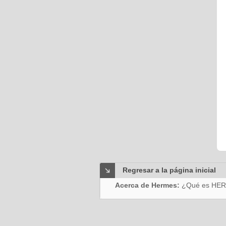
Regresar a la página inicial
Acerca de Hermes:
¿Qué es HE