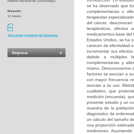
Introducción: En estudio
Instituto Nacional de Cancerología
se ha observado que los
complementarias o alte
Duración:
12 meses
terapeutas especializado
del cáncer, desconocen p
terapéuticos, efectos s
medicamentos base del t
Descargar resultado de búsqueda
Estados Unidos, se ha o
carecen de efectividad e
incrementar sus efectos
Regresar
debido a múltiples f
complementarias y alter
mismo. Desconocemos qué
factores se asocian a su
con mayor frecuencia rec
asocian a su uso. Metod
cualitativo, que preten
medición (encuesta), que
presente estudio y un c
muestra de la població
diagnóstico de enfermed
un cálculo del tamaño de
una proporción estimada
mediciones. Asumiendo 