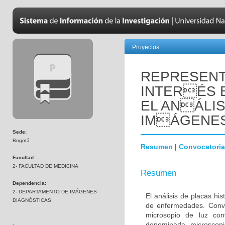
Proyectos
REPRESENT
INTERÉS 
EL ANÁLI
IMÁGENES
Sede:
Bogotá
Resumen
|
Convocatoria
Facultad:
2- FACULTAD DE MEDICINA
Resumen
Dependencia:
2- DEPARTAMENTO DE IMÁGENES
El análisis de placas hi
DIAGNÓSTICAS
de enfermedades. Conve
microsopio de luz con
denominada microscopi