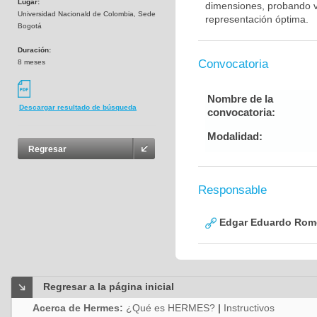
Lugar:
dimensiones, probando va
Universidad Nacionald de Colombia, Sede
representación óptima.
Bogotá
Duración:
Convocatoria
8 meses
Nombre de la
Descargar resultado de búsqueda
convocatoria:
Modalidad:
Regresar
Responsable
Edgar Eduardo Rome
Regresar a la página inicial
Acerca de Hermes:
¿Qué es HERMES?
|
Instructivos