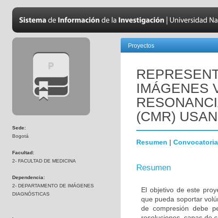
Proyectos
REPRESENT
IMÁGENES 
RESONANCI
(CMR) USA
Sede:
Bogotá
Resumen
|
Convocatoria
Facultad:
2- FACULTAD DE MEDICINA
Resumen
Dependencia:
2- DEPARTAMENTO DE IMÁGENES
El objetivo de este pr
DIAGNÓSTICAS
que pueda soportar vol
de compresión debe per
resoluciones, capas de c