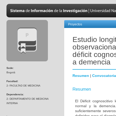
Proyectos
Estudio longi
observaciona
déficit cogno
a demencia
Sede:
Bogotá
Resumen
|
Convocatoria
Facultad:
2- FACULTAD DE MEDICINA
Resumen
Dependencia:
2- DEPARTAMENTO DE MEDICINA
El Déficit cognoscitiv
INTERNA
normal y la demencia.
suficientemente severos
definidos para el diagn