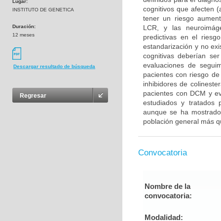
Lugar:
cognitivos que afecten 
INSTITUTO DE GENETICA
tener un riesgo aumen
Duración:
LCR, y las neuroimág
12 meses
predictivas en el ries
estandarización y no ex
cognitivas deberían se
evaluaciones de seguim
Descargar resultado de búsqueda
pacientes con riesgo de
inhibidores de colinest
pacientes con DCM y evi
Regresar
estudiados y tratados p
aunque se ha mostrado 
población general más 
Convocatoria
Nombre de la
convocatoria:
Modalidad: