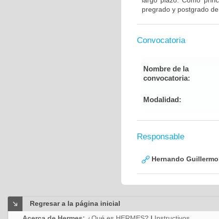
largo plazo. Como princ
pregrado y postgrado de
Convocatoria
Nombre de la
convocatoria:
Modalidad:
Responsable
Hernando Guillermo 
Regresar a la página inicial
Acerca de Hermes:
¿Qué es HERMES?
|
Instructivos