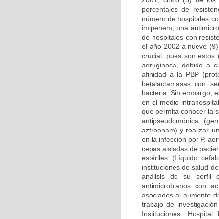
2001, cinco (5) de los
porcentajes de resiste
número de hospitales co
imipenem, una antimicro
de hospitales con resis
el año 2002 a nueve (9)
crucial, pues son estos
aeruginosa, debido a ci
afinidad a la PBP (prot
betalactamasas con se
bacteria. Sin embargo, 
en el medio intrahospital
que permita conocer la s
antipseudomónica (gent
aztreonam) y realizar un
en la infección por P. a
cepas aisladas de pacien
estériles (Líquido cefal
instituciones de salud 
análisis de su perfil
antimicrobianos con ac
asociados al aumento de
trabajo de investigació
Instituciones: Hospital