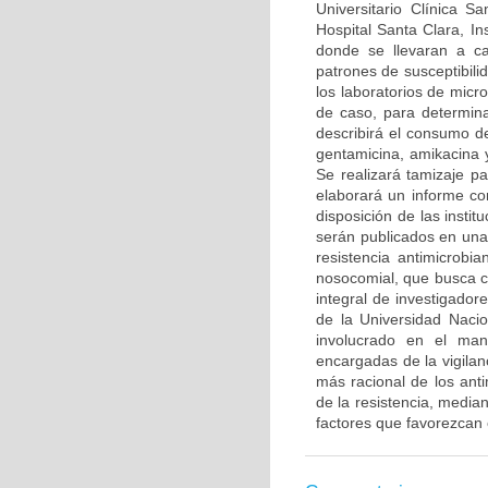
Universitario Clínica Sa
Hospital Santa Clara, I
donde se llevaran a ca
patrones de susceptibili
los laboratorios de micro
de caso, para determinar
describirá el consumo d
gentamicina, amikacina y
Se realizará tamizaje p
elaborará un informe con
disposición de las instit
serán publicados en una
resistencia antimicrobi
nosocomial, que busca co
integral de investigado
de la Universidad Naci
involucrado en el man
encargadas de la vigilanc
más racional de los ant
de la resistencia, media
factores que favorezcan 