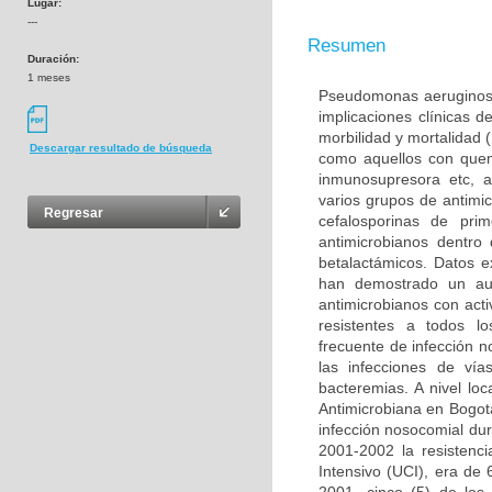
Lugar:
---
Resumen
Duración:
1 meses
Pseudomonas aeruginosa 
implicaciones clínicas 
morbilidad y mortalidad 
Descargar resultado de búsqueda
como aquellos con quem
inmunosupresora etc, a
varios grupos de antimic
Regresar
cefalosporinas de pr
antimicrobianos dentro
betalactámicos. Datos e
han demostrado un au
antimicrobianos con act
resistentes a todos l
frecuente de infección 
las infecciones de vía
bacteremias. A nivel lo
Antimicrobiana en Bogot
infección nosocomial du
2001-2002 la resistenc
Intensivo (UCI), era d