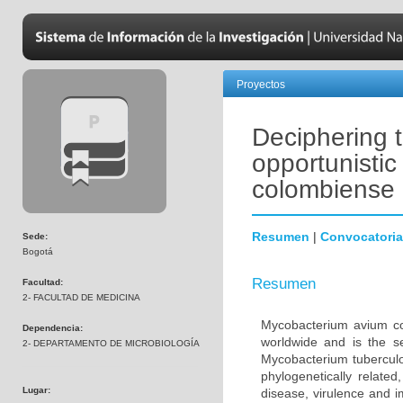
Proyectos
Deciphering t
opportunisti
colombiense
Resumen
|
Convocatoria
Sede:
Bogotá
Resumen
Facultad:
2- FACULTAD DE MEDICINA
Mycobacterium avium co
Dependencia:
worldwide and is the s
2- DEPARTAMENTO DE MICROBIOLOGÍA
Mycobacterium tuberculo
phylogenetically relate
Lugar:
disease, virulence and 