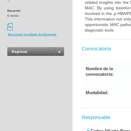
---
related insights into t
MAC. By using bioinfor
Duración:
involved in the p-HBA/P
6 meses
This information not onl
opportunistic MAC pathog
diagnostic tools.
Descargar resultado de búsqueda
Convocatoria
Regresar
Nombre de la
convocatoria:
Modalidad:
Responsable
Carlos Alberto Parr