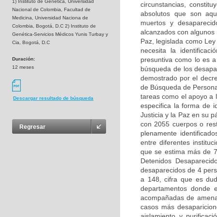
1) Instituto de Genética, Universidad
circunstancias, consti
Nacional de Colombia, Facultad de
absolutos que son aqu
Medicina, Universidad Naciona de
muertos y desaparecid
Colombia, Bogotá, D.C 2) Instituto de
alcanzados con algunos i
Genética-Servicios Médicos Yunis Turbay y
Paz, legislada como Ley
Cia, Bogotá, D.C
necesita la identific
presuntiva como lo es a 
Duración:
12 meses
búsqueda de los desapar
demostrado por el decre
de Búsqueda de Personas
tareas como el apoyo a 
Descargar resultado de búsqueda
especifica la forma de i
Justicia y la Paz en su 
con 2055 cuerpos o rest
Regresar
plenamente identificad
entre diferentes institu
que se estima más de 7
Detenidos Desaparecid
desaparecidos de 4 pers
a 148, cifra que es du
departamentos donde es
acompañadas de amenaza
casos más desaparicione
aislamiento y purificac