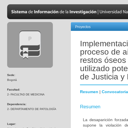
Proyectos
Implementaci
proceso de a
restos óseos
utilizado pot
de Justicia 
Sede:
Bogotá
Facultad:
Resumen
|
Convocatoria
2- FACULTAD DE MEDICINA
Dependencia:
Resumen
2- DEPARTAMENTO DE PATOLOGÍA
La desaparición forzada
Lugar:
supone la violación 