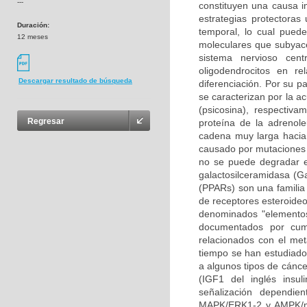
---
constituyen una causa i
estrategias protectoras
Duración:
temporal, lo cual pued
12 meses
moleculares que subyace
sistema nervioso cen
oligodendrocitos en re
Descargar resultado de búsqueda
diferenciación. Por su p
se caracterizan por la a
(psicosina), respectiv
Regresar
proteína de la adrenole
cadena muy larga hacia 
causado por mutaciones 
no se puede degradar en
galactosilceramidasa (Ga
(PPARs) son una familia 
de receptores esteroideo
denominados "elementos
documentados por cump
relacionados con el met
tiempo se han estudiado 
a algunos tipos de cáncer
(IGF1 del inglés insul
señalización dependie
MAPK/ERK1-2 y AMPK/mT