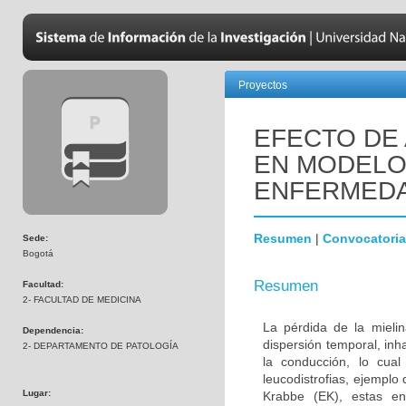
Proyectos
EFECTO DE 
EN MODELOS
ENFERMEDA
Resumen
|
Convocatoria
Sede:
Bogotá
Resumen
Facultad:
2- FACULTAD DE MEDICINA
La pérdida de la mielin
Dependencia:
dispersión temporal, inh
2- DEPARTAMENTO DE PATOLOGÍA
la conducción, lo cua
leucodistrofias, ejemplo
Lugar:
Krabbe (EK), estas en