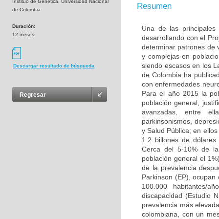
Instituo de Genética, Universidad Nacional
Resumen
de Colombia
Duración:
Una de las principales
12 meses
desarrollando con el Pr
determinar patrones de
y complejas en poblacio
siendo escasos en los L
Descargar resultado de búsqueda
de Colombia ha publicad
con enfermedades neuro
Para el año 2015 la po
Regresar
población general, justi
avanzadas, entre ell
parkinsonismos, depresió
y Salud Pública; en ello
1.2 billones de dólare
Cerca del 5-10% de la
población general el 1%
de la prevalencia desp
Parkinson (EP), ocupan 
100.000 habitantes/añ
discapacidad (Estudio 
prevalencia más elevada 
colombiana, con un mest