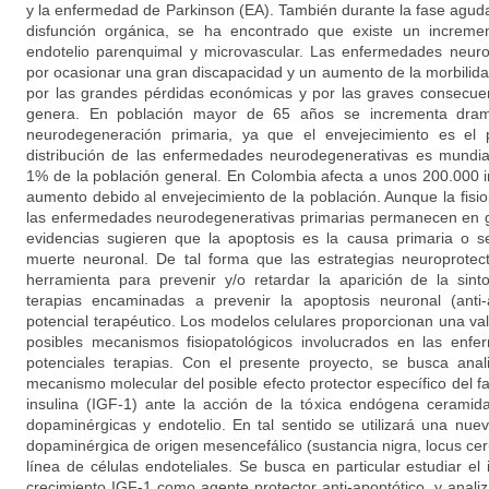
y la enfermedad de Parkinson (EA). También durante la fase agud
disfunción orgánica, se ha encontrado que existe un incremen
endotelio parenquimal y microvascular. Las enfermedades neuro
por ocasionar una gran discapacidad y un aumento de la morbilida
por las grandes pérdidas económicas y por las graves consecuen
genera. En población mayor de 65 años se incrementa dram
neurodegeneración primaria, ya que el envejecimiento es el p
distribución de las enfermedades neurodegenerativas es mundia
1% de la población general. En Colombia afecta a unos 200.000 in
aumento debido al envejecimiento de la población. Aunque la fisio
las enfermedades neurodegenerativas primarias permanecen en gr
evidencias sugieren que la apoptosis es la causa primaria o s
muerte neuronal. De tal forma que las estrategias neuroprotec
herramienta para prevenir y/o retardar la aparición de la sint
terapias encaminadas a prevenir la apoptosis neuronal (anti
potencial terapéutico. Los modelos celulares proporcionan una va
posibles mecanismos fisiopatológicos involucrados en las enf
potenciales terapias. Con el presente proyecto, se busca anal
mecanismo molecular del posible efecto protector específico del fac
insulina (IGF-1) ante la acción de la tóxica endógena cerami
dopaminérgicas y endotelio. En tal sentido se utilizará una nue
dopaminérgica de origen mesencefálico (sustancia nigra, locus cer
línea de células endoteliales. Se busca en particular estudiar el
crecimiento IGF-1 como agente protector anti-apoptótico, y analiz