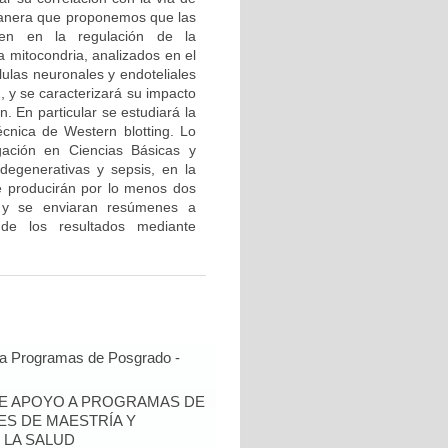
 manera que proponemos que las
en en la regulación de la
a mitocondria, analizados en el
ulas neuronales y endoteliales
, y se caracterizará su impacto
. En particular se estudiará la
écnica de Western blotting. Lo
igación en Ciencias Básicas y
degenerativas y sepsis, en la
e producirán por lo menos dos
te y se enviaran resúmenes a
 de los resultados mediante
 a Programas de Posgrado -
DE APOYO A PROGRAMAS DE
ES DE MAESTRÍA Y
 LA SALUD