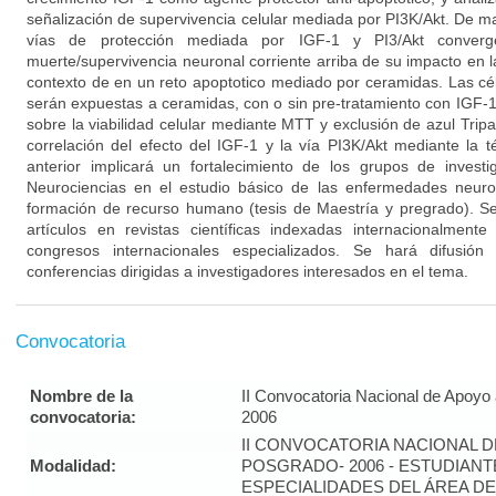
señalización de supervivencia celular mediada por PI3K/Akt. De
vías de protección mediada por IGF-1 y PI3/Akt converg
muerte/supervivencia neuronal corriente arriba de su impacto en l
contexto de en un reto apoptotico mediado por ceramidas. Las cél
serán expuestas a ceramidas, con o sin pre-tratamiento con IGF-1
sobre la viabilidad celular mediante MTT y exclusión de azul Tripan
correlación del efecto del IGF-1 y la vía PI3K/Akt mediante la t
anterior implicará un fortalecimiento de los grupos de invest
Neurociencias en el estudio básico de las enfermedades neuro
formación de recurso humano (tesis de Maestría y pregrado). S
artículos en revistas científicas indexadas internacionalmen
congresos internacionales especializados. Se hará difusión
conferencias dirigidas a investigadores interesados en el tema.
Convocatoria
Nombre de la
II Convocatoria Nacional de Apoyo
convocatoria:
2006
II CONVOCATORIA NACIONAL 
Modalidad:
POSGRADO- 2006 - ESTUDIANT
ESPECIALIDADES DEL ÁREA DE