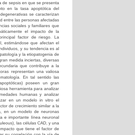
a de sepsis en que se presenta
to en la tasa apoptótica del
degenerativas se caracterizan
d entre las personas afectadas
cias sociales y familiares que
áticamente el impacto de la
rincipal factor de riesgo. La
l, estimándose que afectan el
dividuos, y su tendencia es al
patología y la etiopatogenia de
an medida inciertas, diversas
ecundaria que contribuye a la
toras representan una valiosa
omatología. En tal sentido las
-apoptóticas) poseen un gran
liosa herramienta para analizar
ermedades humanas y analizar
izar en un modelo in vitro el
tor de crecimiento similar a la
da, en un modelo de neuronas
va e importante línea neuronal
uleous), las células CAD, y una
 impacto que tiene el factor de
ar su correlación con la vía de