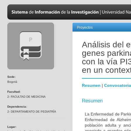
Proyectos
Análisis del 
genes parkin
con la vía PI
en un contex
Sede:
Bogotá
Resumen
|
Convocatoria
Facultad:
2- FACULTAD DE MEDICINA
Resumen
Dependencia:
2- DEPARTAMENTO DE PEDIATRÍA
La Enfermedad de Parki
Enfermedad de Alzheime
población adulta y anc
Lugar:
asociado a grandes pér