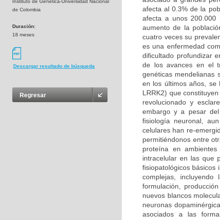
Instituto de Genética-Universidad Nacional
afecta al 0.3% de la po
de Colombia
afecta a unos 200.000 
Duración:
aumento de la població
18 meses
cuatro veces su prevalen
es una enfermedad compl
dificultado profundizar
de los avances en el t
Descargar resultado de búsqueda
genéticas mendelianas s
en los últimos años, se
LRRK2) que constituyen 
Regresar
revolucionado y esclar
embargo y a pesar del 
fisiología neuronal, a
celulares han re-emergi
permitiéndonos entre otr
proteína en ambientes 
intracelular en las qu
fisiopatológicos básicos
complejas, incluyendo
formulación, producción
nuevos blancos molecula
neuronas dopaminérgicas
asociados a las forma