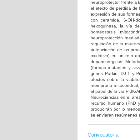
neuroprotector frente a
el efecto de perdida de 
expresión de sus formas 
con ceramida, 6-OH-do
hexoquinasa, la vía d
homeostasis mitocond
neuroprotección mediada
regulación de la muerte/
potenciación de los proce
oxidativo) en un reto 
dopaminérgicas. Metodo
(formas mutantes y sil
genes Parkin, DJ-1 y P
efectos sobre la viabili
membrana mitocondrial, l
el papel de la vía PI3K/A
Neurociencias en el áre
recurso humano (PhD y/
producirán por lo menos 
se enviaran resúmenes a
Convocatoria