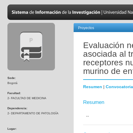
Proyectos
Evaluación n
asociada al 
receptores n
murino de en
Sede:
Bogotá
Resumen
|
Convocatoria
Facultad:
2- FACULTAD DE MEDICINA
Resumen
Dependencia:
2- DEPARTAMENTO DE PATOLOGÍA
--
Lugar: