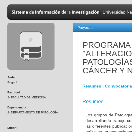
Proyectos
PROGRAMA 
"ALTERACI
PATOLOGÍA
CÁNCER Y 
Sede:
Bogotá
Resumen
|
Convocatoria
Facultad:
2- FACULTAD DE MEDICINA
Resumen
Dependencia:
2- DEPARTAMENTO DE PATOLOGÍA
Los grupos de Patología
desarrollando trabajo c
las diferentes publicaci
Lugar:
múltiples presentacion