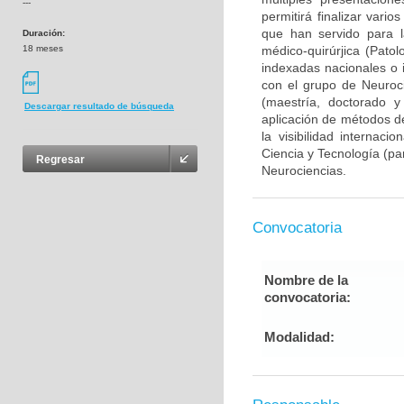
---
permitirá finalizar var
que han servido para l
Duración:
18 meses
médico-quirúrjica (Pato
indexadas nacionales o i
con el grupo de Neuroc
(maestría, doctorado y
Descargar resultado de búsqueda
aplicación de métodos de
la visibilidad internaci
Ciencia y Tecnología (pa
Regresar
Neurociencias.
Convocatoria
Nombre de la
convocatoria:
Modalidad: