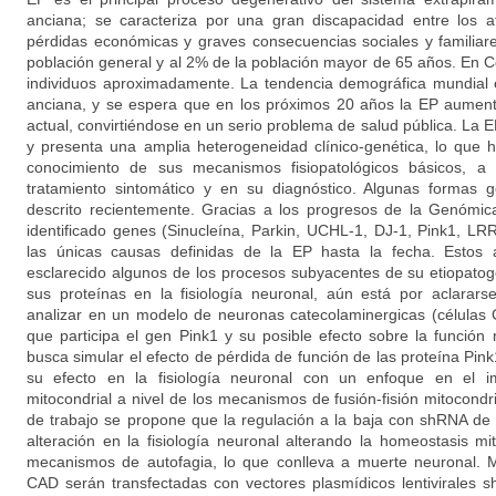
anciana; se caracteriza por una gran discapacidad entre los 
pérdidas económicas y graves consecuencias sociales y familiar
población general y al 2% de la población mayor de 65 años. En 
individuos aproximadamente. La tendencia demográfica mundial 
anciana, y se espera que en los próximos 20 años la EP aument
actual, convirtiéndose en un serio problema de salud pública. La
y presenta una amplia heterogeneidad clínico-genética, lo que ha
conocimiento de sus mecanismos fisiopatológicos básicos, a
tratamiento sintomático y en su diagnóstico. Algunas formas 
descrito recientemente. Gracias a los progresos de la Genómic
identificado genes (Sinucleína, Parkin, UCHL-1, DJ-1, Pink1, L
las únicas causas definidas de la EP hasta la fecha. Estos
esclarecido algunos de los procesos subyacentes de su etiopatog
sus proteínas en la fisiología neuronal, aún está por aclarars
analizar en un modelo de neuronas catecolaminergicas (células 
que participa el gen Pink1 y su posible efecto sobre la función 
busca simular el efecto de pérdida de función de las proteína Pink
su efecto en la fisiología neuronal con un enfoque en el i
mitocondrial a nivel de los mecanismos de fusión-fisión mitocondr
de trabajo se propone que la regulación a la baja con shRNA de
alteración en la fisiología neuronal alterando la homeostasis mito
mecanismos de autofagia, lo que conlleva a muerte neuronal. M
CAD serán transfectadas con vectores plasmídicos lentivirales 