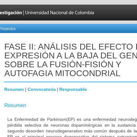
Proyectos
FASE II: ANÁLISIS DEL EFECTO
EXPRESIÓN A LA BAJA DEL GEN
SOBRE LA FUSIÓN-FISIÓN Y
AUTOFAGIA MITOCONDRIAL
Resumen
|
Convocatoria
|
Responsable
Resumen
La Enfermedad de Parkinson(EP) es una enfermedad neurodegen
pérdida selectiva de neuronas dopaminérgicas en la sustancia
segundo desorden neurodegenerativo más común después de la
EP es el principal proceso degenerativo del sistema extrapiram