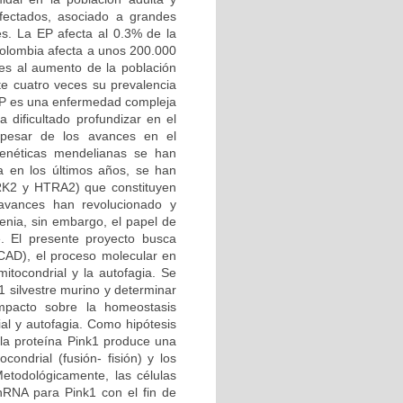
afectados, asociado a grandes
es. La EP afecta al 0.3% de la
Colombia afecta a unos 200.000
es al aumento de la población
e cuatro veces su prevalencia
 EP es una enfermedad compleja
 dificultado profundizar en el
 pesar de los avances en el
genéticas mendelianas se han
a en los últimos años, se han
RRK2 y HTRA2) que constituyen
 avances han revolucionado y
enia, sin embargo, el papel de
e. El presente proyecto busca
CAD), el proceso molecular en
mitocondrial y la autofagia. Se
1 silvestre murino y determinar
mpacto sobre la homeostasis
ial y autofagia. Como hipótesis
 la proteína Pink1 produce una
condrial (fusión- fisión) y los
etodológicamente, las células
shRNA para Pink1 con el fin de