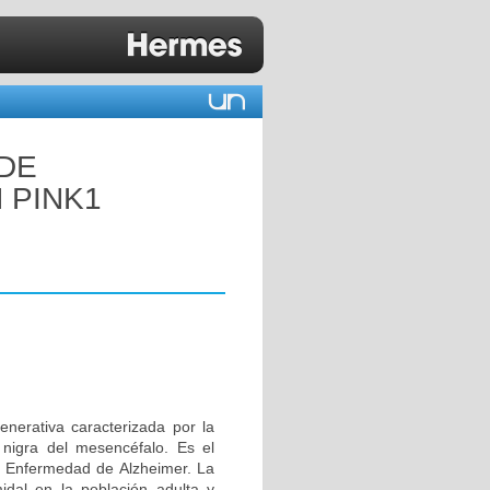
 DE
 PINK1
erativa caracterizada por la
 nigra del mesencéfalo. Es el
 Enfermedad de Alzheimer. La
idal en la población adulta y