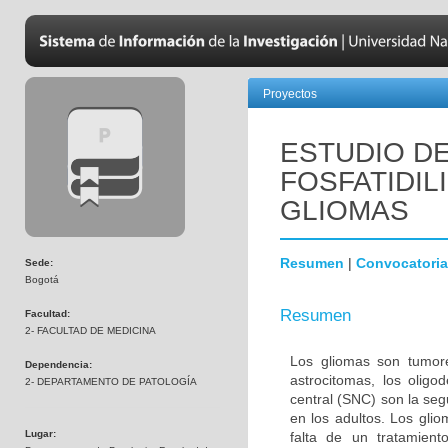
Proyectos
ESTUDIO DE
FOSFATIDIL
GLIOMAS
Resumen
|
Convocatoria
Sede:
Bogotá
Resumen
Facultad:
2- FACULTAD DE MEDICINA
Los gliomas son tumore
Dependencia:
astrocitomas, los olig
2- DEPARTAMENTO DE PATOLOGÍA
central (SNC) son la s
en los adultos. Los gli
Lugar:
falta de un tratamien